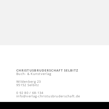
CHRISTUSBRUDERSCHAFT SELBITZ
Buch- & Kunstverlag
Wildenberg 23
95152 Selbitz
0 92 80 / 68-134
info@verlag-christusbruderschaft.de